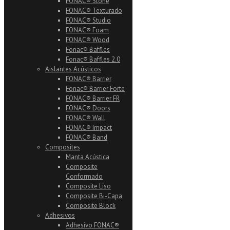
FONAC® Stone
FONAC® Texturado
FONAC® Studio
FONAC® Foam
FONAC® Wood
Fonac® Baffles
Fonac® Baffles 2.0
Aislantes Acústicos
FONAC® Barrier
Fonac® Barrier Forte
FONAC® Barrier FR
FONAC® Doors
FONAC® Wall
FONAC® Impact
FONAC® Band
Composites
Manta Acústica
Composite
Conformado
Composite Liso
Composite Bi-Capa
Composite Block
Adhesivos
Adhesivo FONAC®