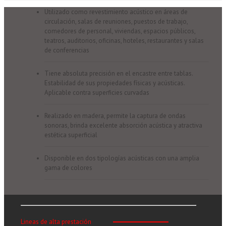
Utilizado como revestimiento acústico en áreas de
circulación, salas de reuniones, puestos de trabajo,
comedores de personal, viviendas, espacios públicos,
teatros, auditorios, oficinas, hoteles, restaurantes y salas
de conferencias
Tiene absoluta precisión en el encastre entre tablas.
Estabilidad de sus propiedades físicas y acústicas.
Aplicable contra superficies curvadas
Realizado en madera, permite la captura de ondas
sonoras, brinda excelente absorción acústica y atractiva
estética superficial
Disponible en dos tipologías acústicas con una amplia
gama de colores
Lineas de alta prestación