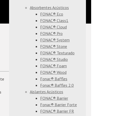
Absorbentes Acústicos
FONAC® Eco
FONAC® Class1
FONAC® Cloud
FONAC® Pro
FONAC® System
FONAC® Stone
FONAC® Texturado
FONAC® Studio
FONAC® Foam
FONAC® Wood
Fonac® Baffles
nte
Fonac® Baffles 2.0
Aislantes Acústicos
s
FONAC® Barrier
Fonac® Barrier Forte
FONAC® Barrier FR