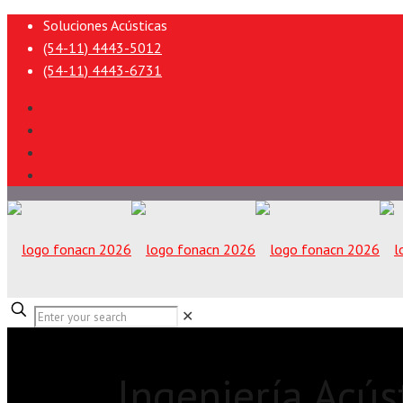
Soluciones Acústicas
(54-11) 4443-5012
(54-11) 4443-6731
✕
Ingeniería Acús