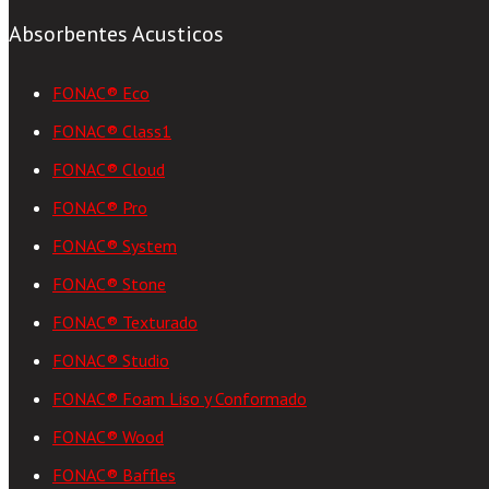
Absorbentes Acusticos
FONAC® Eco
FONAC® Class1
FONAC® Cloud
FONAC® Pro
FONAC® System
FONAC® Stone
FONAC® Texturado
FONAC® Studio
FONAC® Foam Liso y Conformado
FONAC® Wood
FONAC® Baffles