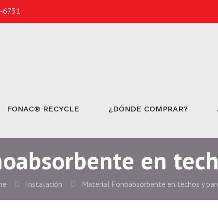
3-6731
FONAC® RECYCLE
¿DÓNDE COMPRAR?
noabsorbente en tech
me
Instalación
Material Fonoabsorbente en techos y par