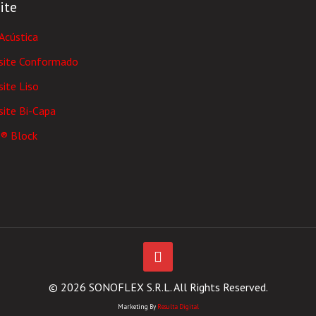
ite
Acústica
ite Conformado
ite Liso
ite Bi-Capa
® Block
© 2026 SONOFLEX S.R.L. All Rights Reserved.
Marketing By
Resulta Digital