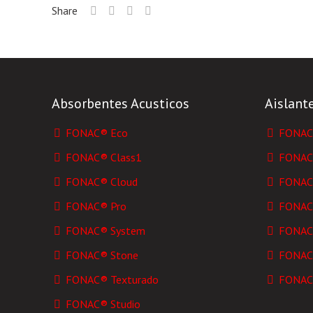
Share
Absorbentes Acusticos
Aislant
FONAC® Eco
FONAC®
FONAC® Class1
FONAC®
FONAC® Cloud
FONAC®
FONAC® Pro
FONAC
FONAC® System
FONAC
FONAC® Stone
FONAC
FONAC® Texturado
FONAC
FONAC® Studio